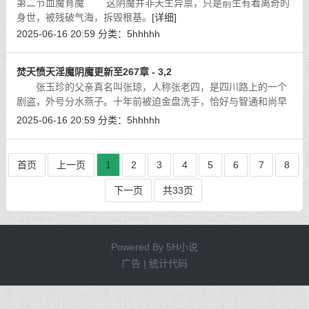
第二节血魔育魔 这阴魔并非天生异禀，只是前生有着离奇的
身世，被残破气海，拆毁根基。
[详细]
2025-06-16 20:59
分类：
5hhhhh
焚天愤天淫魔阴魔更新至267章 - 3,2
张玉珍的父亲真名叫张琼，人称张老四，是四川路上的一个
剧盗，外号分水燕子。十年前被迫金盘洗手，恰好与智通和尚早
年有一面之缘，被招揽过来。名义上是租着庙中菜园耕种，主持
2025-06-16 20:59
分类：
5hhhhh
新花社，实是把守南方外围。因业务
[详细]
首页
上一页
1
2
3
4
5
6
7
8
下一页
共33页
Powered By
5H小说
广告 | 统计代码