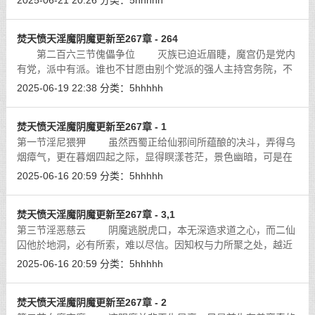
2025-06-21 20:26
分类：
5hhhhh
焚天愤天淫魔阴魔更新至267章 - 264
第二百六三节傀儡争位 灭族已迫近眉睫，魔宫仍是党内
有党，派中有派。谁也不甘愿由别个党派的强人主持宫务院，不
受己党控制。无权就甚么也没有了，爱国就因持国得权，搜刮由
2025-06-19 22:38
分类：
5hhhhh
心。全个魔区资源在党徒宫干垄断下
[详细]
焚天愤天淫魔阴魔更新至267章 - 1
第一节淫尼猥狎 虽然西蜀正给仙邪间所蕴酿的决斗，弄得乌
烟瘴气，更在暮烟四起之际，显得瞑漾苍茫，景色幽暗，可是在
迷离的气氛下，巫峡的舟运更汹涌频繁。从乌鸦嘴港口蜂拥而出
2025-06-16 20:59
分类：
5hhhhh
的舟群，泄放出凄然哀叫：“故国不
[详细]
焚天愤天淫魔阴魔更新至267章 - 3,1
第三节淫恶慈云 阴魔逃脱虎口，本无深造求道之心，而二仙
囚他於地洞，必有所索，难以尽信。因知权与力所聚之处，越近
核心，其压力越重，只有爱恶之分，毫无理律可凭，只需有足够
2025-06-16 20:59
分类：
5hhhhh
能力罗织报告，即可摆布众生矣，所
[详细]
焚天愤天淫魔阴魔更新至267章 - 2