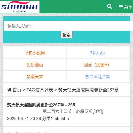
菜单
搜索
书包小说网
7色小说
色色漫画
囚爱（民国H）
禁漫天堂
极品淫乱合集
首页
> TAG信息列表 > 焚天愤天淫魔阴魔更新至267章
焚天愤天淫魔阴魔更新至267章 - 265
第二百六十四节 心魔反噬
[详细]
2025-06-21 20:26
分类：
5hhhhh