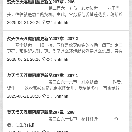
焚天愤天淫魔阴魔更新至267章 - 266
第二百六十五节 心功传世 外压当
头，往往就是融合的契机。由此，宫务系与舌灿莲花系，藕断丝
连，对平反辘死腆安门血案，暧昧非常。更纵容舌灿莲花系互相
2025-06-21 20:26
分类：
5hhhhh
暗中联络，以砝沦功场地为遮掩，把李
[详细]
焚天愤天淫魔阴魔更新至267章 - 267,2
两个幼齿，一顺一抗，同样是魂灭魄绝的收场。阎王註定三
更死，那得留人到五更。到了甚么环境就必然是甚么结局，只有
消失了强权要人死的因素，才得苟延残喘，但那又生何足惜呢。
2025-06-21 20:26
分类：
5hhhhh
拚死了，那就冲取另外的路，后果也
[详细]
焚天愤天淫魔阴魔更新至267章 - 267,1
第二百六十六节 奸杀幼齿 作者：
误生 这农家姊妹是兀南老怪女儿，受培植多年，再偷龙转
凤，殖入天蓬山农家当暗桩。以魔教的垄断体制，敛财虽然不及
2025-06-21 20:26
分类：
5hhhhh
吸空气之无穷无尽，却比掠水易得多
[详细]
焚天愤天淫魔阴魔更新至267章 - 268
第二百六十七节 私订终身 作
者：误生
[详细]