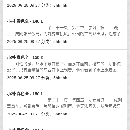
2025-06-25 09:27
分类：
5hhhhh
小村·春色全 - 148,1
第三十一集 第二章 学习口技 晚
上，成刚张罗饭局，为姚秀君接风，公司的主管都出席，连成子
英与江叔等元老级的人物也都到了。大家纷纷对姚秀君表示安慰
2025-06-25 09:27
分类：
5hhhhh
和鼓励，姚秀君对大家的好意也表示了
[详细]
小村·春色全 - 150,2
可怕的是，那水不是在楼下，而是在面前。楼前的一切都淹
没了，只有重量轻的东西在水上飘着。他们看到了水上飘着菜
叶、塑胶袋，保险套、罐子等等，当然还有尸体。
[详细]
2025-06-25 09:27
分类：
5hhhhh
小村·春色全 - 150,1
第三十一集 第四章 处女最好 成刚
驾着车，听到身后一片恐怖的喊叫声。他无法回头，从后照镜只
能看到白色的巨浪。姚秀君回头看，也惊叫起来。
[详细]
2025-06-25 09:27
分类：
5hhhhh