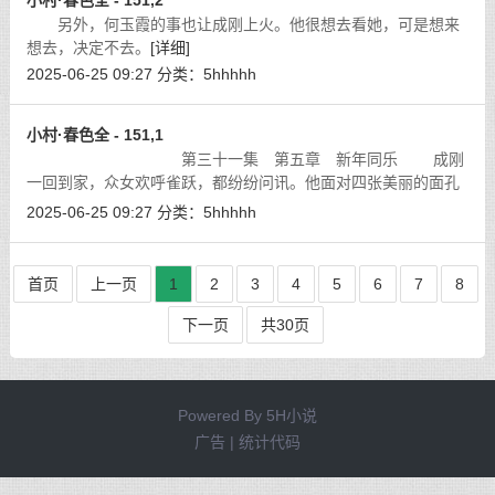
小村·春色全 - 151,2
另外，何玉霞的事也让成刚上火。他很想去看她，可是想来
想去，决定不去。
[详细]
2025-06-25 09:27
分类：
5hhhhh
小村·春色全 - 151,1
第三十一集 第五章 新年同乐 成刚
一回到家，众女欢呼雀跃，都纷纷问讯。他面对四张美丽的面孔
与四具动人的肉体，回想海南的危险经历，不禁心有余悸，心
2025-06-25 09:27
分类：
5hhhhh
想：『要是逃不过那一劫，就苦了她们
[详细]
首页
上一页
1
2
3
4
5
6
7
8
下一页
共30页
Powered By
5H小说
广告 | 统计代码