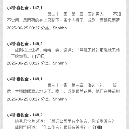
小村·春色全 - 147,1
第三十一集 第一章 压迫男人 不知
不觉间，风雨荷的身上只剩下一条小内裤了。成刚一面跟风雨荷
甜滋滋地吸着舌头，双手则握着风雨荷的一对奶子推来揉去，好
2025-06-25 09:27
分类：
5hhhhh
不快活。弹性极好，柔滑软嫩，手感
[详细]
小村·春色全 - 149,2
成刚拉上泳裤，哈哈一笑，说道：「骂我无赖？那我就无赖
一下给你看。」
[详细]
2025-06-25 09:27
分类：
5hhhhh
小村·春色全 - 149,1
第三十一集 第三章 海边非礼 饭
后，兰强踌躇满志地走了。晚上，成刚跟兰花睡，他们在睡前聊
起天来。
[详细]
2025-06-25 09:27
分类：
5hhhhh
小村·春色全 - 148,2
姚秀君含羞说道：「最近公司里有个传言，你听到没有？」
成刚忙问道：「什么传言？跟我有关吗？」
[详细]