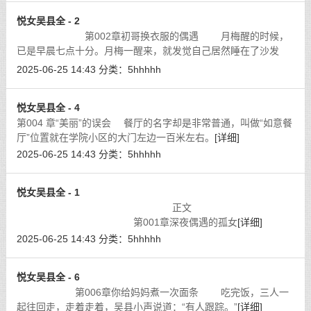
悦女吴县全 - 2
第002章初哥换衣服的偶遇 月梅醒的时候，
已是早晨七点十分。月梅一醒来，就发觉自己居然睡在了沙发
上，虽然这沙发的质量还算不错，可是，那个小混蛋，怎么忍心
2025-06-25 14:43
分类：
5hhhhh
让自己睡在沙发上？何况自己也是一个
[详细]
悦女吴县全 - 4
第004 章“美丽”的误会 餐厅的名字却是非常普通，叫做“如意餐
厅”位置就在学院小区的大门左边一百米左右。
[详细]
2025-06-25 14:43
分类：
5hhhhh
悦女吴县全 - 1
正文
第001章深夜偶遇的孤女
[详细]
2025-06-25 14:43
分类：
5hhhhh
悦女吴县全 - 6
第006章你给妈妈煮一次面条 吃完饭，三人一
起往回走，走着走着，吴县小声说道：“有人跟踪。”
[详细]