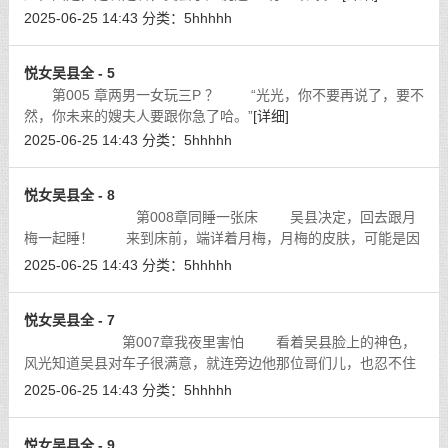
2025-06-25 14:43
分类：
5hhhhh
悦女吴县全 - 5
第005 章两男一女玩三P ？ “光光，你不要再说了，要不
然，你未来的嫂夫人要跟你急了哈。”
[详细]
2025-06-25 14:43
分类：
5hhhhh
悦女吴县全 - 8
第008章同睡一张床 吴县决定，回去跟月
梅一起睡！ 来到床前，端详着月梅，月梅的皮肤，可能是因
为害羞的缘故，泛着一种柔和的光晕，脸上羞红一片，虽然闭着
2025-06-25 14:43
分类：
5hhhhh
眼睛，睫毛却轻轻地动着，明显是没
[详细]
悦女吴县全 - 7
第007章我夜里害怕 看着吴县脸上的神色，
风光知道吴县对车子很满意，就连旁边他那位哥们儿，也忍不住
插话了：“兄弟，看你也挺爱车的，其实，我这车，是因为我换了
2025-06-25 14:43
分类：
5hhhhh
一辆好点的，所以这车就卖了。既
[详细]
悦女吴县全 - 9