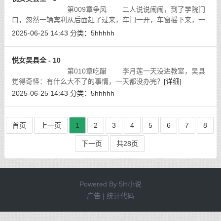
第009章争风 二人说说闹闹，到了学院门
口，忽然一辆宾利从后面赶了过来，车门一开，车窗摇下来，一
位小帅哥的脸露出来：“梅，你好啊。怎么两天没见你啊？”
[详细]
2025-06-25 14:43
分类：
5hhhhh
悦女吴县全 - 10
第010章吃醋 李月莲一天没进教室，吴县
觉得奇怪：有什么大不了的事情，一天都没办完？
[详细]
2025-06-25 14:43
分类：
5hhhhh
首页
上一页
1
2
3
4
5
6
7
8
下一页
共28页
Powered By
5H小说
广告 | 统计代码