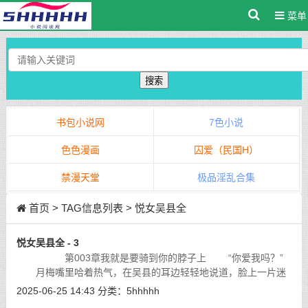
菜单
搜索
书包小说网
7色小说
色色漫画
囚爱（民国H）
禁漫天堂
极品淫乱合集
首页
> TAG信息列表 > 悦女吴县全
悦女吴县全 - 3
第003章我就是要骑到你的脖子上 “你爱我吗？”
月梅嘴里哈着热气，在吴县的耳边轻轻地说道，脸上一片迷
雾。女人，一定要知道你是不是爱她，才会跟你做其他的。
[详细]
2025-06-25 14:43
分类：
5hhhhh