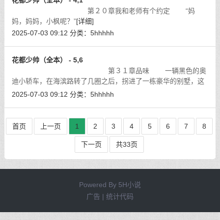
花都少帅（全本） - 4,1
第２０章我和老师有个约定 “妈
妈，妈妈，小枫呢？”
[详细]
2025-07-03 09:12
分类：
5hhhhh
花都少帅（全本） - 5,6
第３１章品味 一辆黑色的奥
迪小轿车，在海滨路转了几圈之后，拐进了一栋豪华的别墅，这
座别墅，是跨国大富豪马剑豪的私人别墅。他的亿豪集团是跨国
2025-07-03 09:12
分类：
5hhhhh
国际贸易有限公司，总部在泰国，但
[详细]
首页
上一页
1
2
3
4
5
6
7
8
下一页
共33页
Powered By
5H小说
广告 | 统计代码