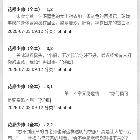
花都少帅（全本） - 1,2
宋雪穿着一件深蓝色的女士衬衣加一条灰色的百摺裙，玲珑
丰腴的身体紧紧裹在里面，煞是曼妙，肥臀，裸露出来的雪白水
嫩，根本就不像是已近四十的中年女性。那只及膝上近二十公分
2025-07-03 09:12
分类：
5hhhhh
的裙子，包裹着她肥美的翘向后挺翘
[详细]
花都少帅（全本） - 3,2
关咏琳摇摇头，“小枫，下次我陪你好不好，最近经常有人打
你的主意，我怕你再出事。”
[详细]
2025-07-03 09:12
分类：
5hhhhh
花都少帅（全本） - 3,1
第１４章又见危情 “你们俩可
是够亲热地啊！”
[详细]
2025-07-03 09:12
分类：
5hhhhh
花都少帅（全本） - 2,2
“想不到庄严的白老师也穿这样透明的衣服！真是让人想不到
啊。” 叶枫心里邪恶的想着，“会不会是老师刚刚换下来的？