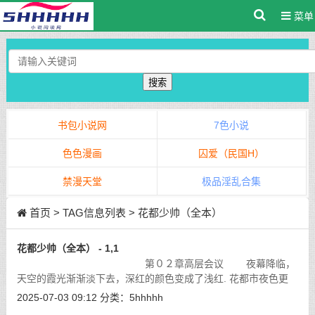
菜单
搜索
书包小说网
7色小说
色色漫画
囚爱（民国H）
禁漫天堂
极品淫乱合集
首页
> TAG信息列表 > 花都少帅（全本）
花都少帅（全本） - 1,1
第０２章高层会议 夜幕降临，
天空的霞光渐渐淡下去，深红的颜色变成了浅红. 花都市夜色更
浓，各处的灯火也陆续亮了起来。尤其是山坡上那一片片灯光，
2025-07-03 09:12
分类：
5hhhhh
它们从半空中倒映在蓝的海面上，像
[详细]