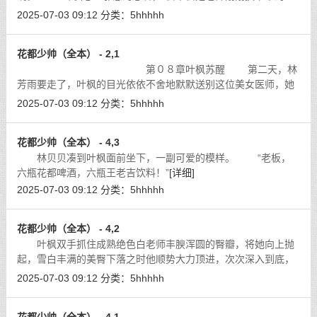
叶枫将那蕾丝放到鼻子前面，轻轻嗅了一下，幽幽的体香中混杂
2025-07-03 09:12
分类：
5hhhhh
着一股诱人的异味，让叶枫身体
[详细]
花都少帅（全本） - 2,1
第０８章叶枫苏醒 第二天，林
芳雨要走了，叶枫的目光依依不舍地默默送别这位美女医师，她
的到来，让叶枫感到春天般温暖。因为，林芳雨说的那个治疗方
2025-07-03 09:12
分类：
5hhhhh
案，叶枫感到太满意了。叶枫祈祷自
[详细]
花都少帅（全本） - 4,3
林贝贝凑到叶枫面前坐下，一副可爱的模样。 “老板，
六瓶花都啤酒，六瓶王老吉饮料！”
[详细]
2025-07-03 09:12
分类：
5hhhhh
花都少帅（全本） - 4,2
叶枫双手抓住成熟绝色白老师丰腴浑圆的臀瓣，将她向上抛
起，雪白丰满的美臀下落之时他顺势大力顶进，次次深入到底，
白玉芝爽得头往后仰去，秀发摇曳摆动不停。
[详细]
2025-07-03 09:12
分类：
5hhhhh