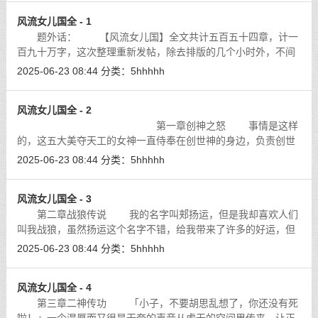
风流女儿国全 - 1
题外话： 【风流女儿国】全文共计五百五十四章，计一
百九十万字，这次整理重新发帖，除去排版的几个小时外，不间
断的发帖耗时四个小时，枯燥，乏味，个中辛苦，发帖前是无法
2025-06-23 08:44
分类：
5hhhhh
想象的。在此向各位坚持发帖的网友
[详细]
风流女儿国全 - 2
第一章创神之怒 事情是这样
的，这五大美夺天工的女神一直侍奉在创世神的身边，负责创世
神所开辟的各个大陆的管理与保护，并且让各种不同的生命体可
2025-06-23 08:44
分类：
5hhhhh
以孕育生存繁衍下去。
[详细]
风流女儿国全 - 3
第二章战狼传说 我的名字叫郏扬运，但是我却喜欢人们
叫我战狼，虽然扬运这个名字不错，给我带来了许多的好运，但
是我还是喜欢战狼这称呼，因为它是我经过千百场奋力拼杀赢回
2025-06-23 08:44
分类：
5hhhhh
来的，所以一听起来，心里感觉到特
[详细]
风流女儿国全 - 4
第三章二神传功 「小子，不要胡思乱想了，你还没有死