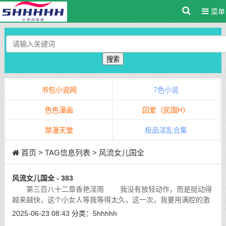
菜单
搜索
书包小说网
7色小说
色色漫画
囚爱（民国H）
禁漫天堂
极品淫乱合集
首页
> TAG信息列表 > 风流女儿国全
风流女儿国全 - 383
第三百八十二章香艳淫雨 我没有放轻动作，而是挺动得
越来越快，这个小女人等我等得太久，这一次，我要用满腔的激
情，回报这份迟来的疼爱，抱动着她的身体，俯下身来，把这小
2025-06-23 08:43
分类：
5hhhhh
女人调成最淫荡的姿势，后背势，还
[详细]