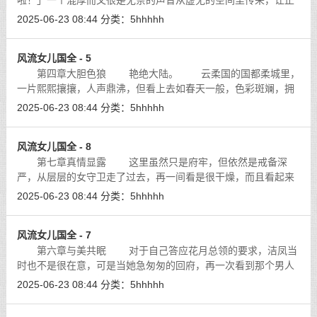
啦！」一个混厚而又很是无奈的声音从虚无的空间里传来，让正
在无限ＹＹ的我吓了一跳，这里也有人吗？不会是和我一样的鬼
2025-06-23 08:44
分类：
5hhhhh
魂吧！也好，大家可以沟通沟通，旅
[详细]
风流女儿国全 - 5
第四章大胆色狼 艳绝大陆。 云柔国的国都柔城里，
一片熙熙攘攘，人声鼎沸，但看上去如春天一般，色彩斑斓，拥
挤的人群里竟然大多数的都是女人，不，是几乎没有看到男人的
2025-06-23 08:44
分类：
5hhhhh
身影，这是因为柔城都统花月为了
[详细]
风流女儿国全 - 8
第七章真情显露 这里虽然只是府牢，但依然是戒备深
严，从层层的女守卫走了过去，再一间看是很干燥，而且看起来
最为顺眼的那个牢笼前，洁鹰作了一个请的手势，「不好意思，
2025-06-23 08:44
分类：
5hhhhh
委屈你了。」洁鹰自己也不太明白，洁
[详细]
风流女儿国全 - 7
第六章与美共眠 对于自己答应花月总领的要求，洁凤当
时也不是很在意，可是当她急匆匆的回府，再一次看到那个男人
的时候，她的心怦然心动，竟然有些后悔了，我真的要把这个男
2025-06-23 08:44
分类：
5hhhhh
人让给花月吗？
[详细]