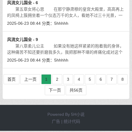
风流女儿国全 - 6
第五章女将心思 在那宁静肃穆的皇宫大殿里，高高再上
的凤椅上簇拥坐着一个仪态万千的女人，看她不过三十光景，一
双幽幽透亮的凤目带着一种精明的智睿之光，此时正目不转睛地
2025-06-23 08:44
分类：
5hhhhh
注视着殿下的二女，那刚刚回都的洁
[详细]
风流女儿国全 - 9
第八章柔儿公主 如果没有她这样紧紧的抱着我的身体，
这种痛苦不知还要折磨我多久，我把那种不堪的疼痛化成对这个
绝美凤将紧紧的拥抱，紧紧的不留一丝缝隙。
[详细]
2025-06-23 08:44
分类：
5hhhhh
首页
上一页
1
2
3
4
5
6
7
8
下一页
共56页
Powered By
5H小说
广告 | 统计代码