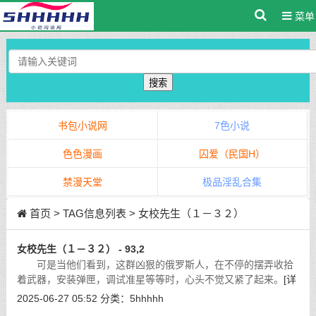
菜单
搜索
书包小说网
7色小说
色色漫画
囚爱（民国H）
禁漫天堂
极品淫乱合集
首页
> TAG信息列表 > 女校先生（１－３２）
女校先生（１－３２） - 93,2
可是当他们看到，这群凶狠的俄罗斯人，在不停的摆弄收拾
着武器，安装弹匣，调试准星等等时，心头不觉又紧了起来。
[详
细]
2025-06-27 05:52
分类：
5hhhhh