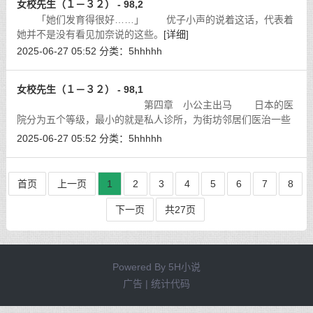
女校先生（１－３２） - 98,2
「她们发育得很好……」 优子小声的说着这话，代表着
她并不是没有看见加奈说的这些。
[详细]
2025-06-27 05:52
分类：
5hhhhh
女校先生（１－３２） - 98,1
第四章 小公主出马 日本的医
院分为五个等级，最小的就是私人诊所，为街坊邻居们医治一些
小伤痛；再进一步就是普通的医院，只要拥有一定数目的合格医
2025-06-27 05:52
分类：
5hhhhh
生，再拥有合法的土地、硬体设施，
[详细]
首页
上一页
1
2
3
4
5
6
7
8
下一页
共27页
Powered By
5H小说
广告 | 统计代码