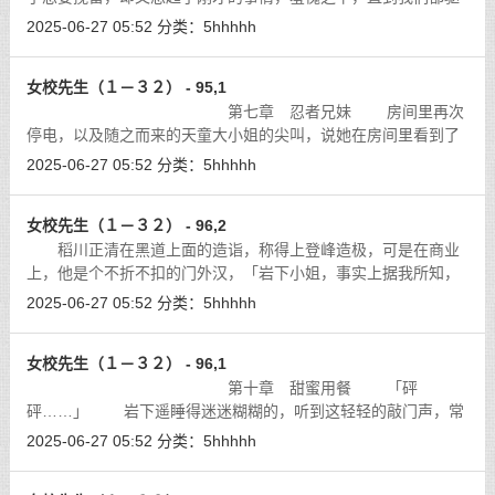
车离开了，她还说不出话来。
[详细]
2025-06-27 05:52
分类：
5hhhhh
女校先生（１－３２） - 95,1
第七章 忍者兄妹 房间里再次
停电，以及随之而来的天童大小姐的尖叫，说她在房间里看到了
蟑螂，也只是一段小插曲，小女孩们不懂，为什么她们擦拭得干
2025-06-27 05:52
分类：
5hhhhh
干净净的地板，会有蟑螂出现，况且
[详细]
女校先生（１－３２） - 96,2
稻川正清在黑道上面的造诣，称得上登峰造极，可是在商业
上，他是个不折不扣的门外汉，「岩下小姐，事实上据我所知，
如果卖上五十万台，他们就已经亏本了，上了一百万台，亏得更
2025-06-27 05:52
分类：
5hhhhh
多。他们心知肚明我们卖不了那么多
[详细]
女校先生（１－３２） - 96,1
第十章 甜蜜用餐 「砰
砰……」 岩下遥睡得迷迷糊糊的，听到这轻轻的敲门声，常
年累积的警觉性，还是让她马上就睁开了眼睛。
[详细]
2025-06-27 05:52
分类：
5hhhhh