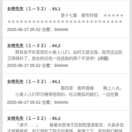
女校先生（１－３２） - 93,1
第十七集 都市狩猎 ＊＊＊＊＊
＊＊＊＊＊＊＊＊＊＊＊＊＊＊＊＊＊＊＊＊＊＊＊＊＊＊＊＊
＊＊
[详细]
2025-06-27 05:52
分类：
5hhhhh
女校先生（１－３２） - 94,2
颇有些不好意思的小美人儿们，此时又提议我，既然这边防
卫得很好了，就去附近找一找逃跑的两个歹徒吧！
[详细]
2025-06-27 05:52
分类：
5hhhhh
女校先生（１－３２） - 94,1
第四章 巷弄搜捕 晚上八点。
小美人儿们早已睡得饱饱的，吃过晚饭的她们，一边在撒
娇，说厨师们做的料理太过平凡，她们都没有吃饱，要我回去后
2025-06-27 05:52
分类：
5hhhhh
多补偿她们；然后一边喊着无聊，说
[详细]
女校先生（１－３２） - 95,2
「津子……」 看着米原津子回到院落里取车，大森多佳
子想要挽留，却又想起了刚才的事情，羞愧之下，直到我们都驱