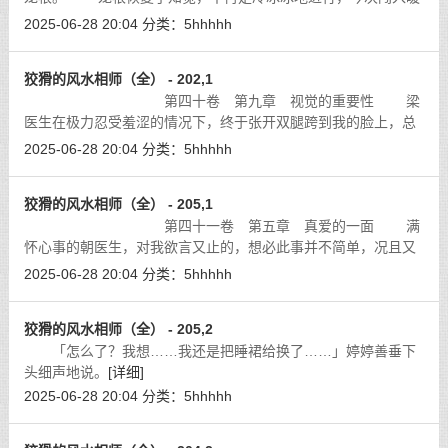
烘烘的玉洞里，自然迫不及待的冲刺一番，哪还会听朝医生的吩
2025-06-28 20:04
分类：
5hhhhh
咐慢慢进行。
[详细]
狡猾的风水相师（全） - 202,1
第四十卷 第九章 视觉的重要性 梁
医生在极力忍受羞涩的情况下，终于张开双腿跨到我的脸上，总
算没有浪费朝医生和婷婷一番口舌的激励。而我此刻亦极为兴
2025-06-28 20:04
分类：
5hhhhh
奋，只要得到梁医生泄出高潮的精气，
[详细]
狡猾的风水相师（全） - 205,1
第四十一卷 第五章 真爱的一面 满
怀心事的朝医生，对我欲言又止的，想必此事并不简单，况且又
与江院长有关，我可要让她好好的静一静，想想该怎么对我说，
2025-06-28 20:04
分类：
5hhhhh
毕竟江院长已是我半个父亲。趁朝医
[详细]
狡猾的风水相师（全） - 205,2
「怎么了？我想……我还是把睡裙给换了……」婷婷善垂下
头细声地说。
[详细]
2025-06-28 20:04
分类：
5hhhhh