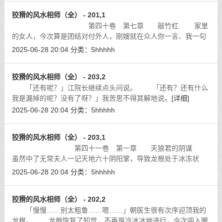
狡猾的风水相师（全） - 201,1
第四十卷 第七章 敲竹杠 家里
的女人，今次算是团结对付外人，刚嫂就在众人你一言、我一句
的环境下，急得神色有些慌张。其实她根本不必如此慌张，我早
2025-06-28 20:04
分类：
5hhhhh
已用李察的身份告诉她向我坦白，以
[详细]
狡猾的风水相师（全） - 203,2
「还有呢？」江院长继续点头问说。 「还有？还有什么
我是漏掉的呢？没有了呀？」我苦思不得其解地说。
[详细]
2025-06-28 20:04
分类：
5hhhhh
狡猾的风水相师（全） - 203,1
第四十一卷 第一章 天狼君的阴谋
虽然中了无常夫人一记天地六十阴阳掌，导致龙根处于冰冻状
态，幸亏得到孕妇梁医生的精气所化解，算是避了一劫。不过却
2025-06-28 20:04
分类：
5hhhhh
被无常夫人派来的奸细刚嫂，敲了一笔
[详细]
狡猾的风水相师（全） - 202,2
「慢慢……别太粗鲁……嗯……」朝医生很有次序迎顶我的
龙根。 龙根恢复了知觉，不再是冷冰冰地进行，今次闯入暖