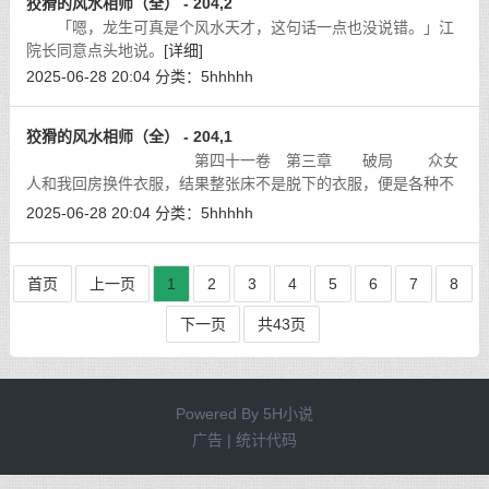
狡猾的风水相师（全） - 204,2
「嗯，龙生可真是个风水天才，这句话一点也没说错。」江
院长同意点头地说。
[详细]
2025-06-28 20:04
分类：
5hhhhh
狡猾的风水相师（全） - 204,1
第四十一卷 第三章 破局 众女
人和我回房换件衣服，结果整张床不是脱下的衣服，便是各种不
同颜色的乳罩，和站着几位脱光衣服的美人，简直是活色春香，
2025-06-28 20:04
分类：
5hhhhh
虽然看了有些心猿意马的，但不想江
[详细]
首页
上一页
1
2
3
4
5
6
7
8
下一页
共43页
Powered By
5H小说
广告 | 统计代码