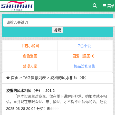
菜单
搜索
书包小说网
7色小说
色色漫画
囚爱（民国H）
禁漫天堂
极品淫乱合集
首页
> TAG信息列表 > 狡猾的风水相师（全）
狡猾的风水相师（全） - 201,2
「刚才梁医生对我说，你在楼下讲解的神术，她根本就不相
信，直到现在亲眼看过、亲手摸过，才不得不相信你的话，还说
今回真正大开眼界，难得能亲身见证此事。」朝医生向我讲解
2025-06-28 20:04
分类：
5hhhhh
说。
[详细]