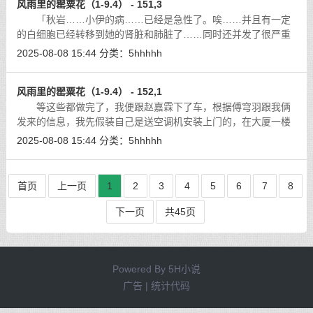
风雨里的罂粟花（1-9.4） - 151,3
「秋岩……小伊的病……已经是急性了。唉……并且有一定
的白细胞已经转移到她的肾脏和肺脏了……同时还并发了很严重
的凝血障碍……大夫说了，就算是做了骨髓移植手术也是白
2025-08-08 15:44
分类：
5hhhhh
做……」在一旁的小戚也发着颤音地对我
[详细]
风雨里的罂粟花（1-9.4） - 152,1
等这些都做完了，我便跟赵嘉霖下了车，根据傅穹羽跟我俩
发来的信息，我先假装自己是送空调机安装上门的，在大厦一楼
对着五楼的对讲门铃按了一圈，结果这个时间，整个楼层就509
2025-08-08 15:44
分类：
5hhhhh
一间有人在，而且那小子一说话，我就
[详细]
首页
上一页
1
2
3
4
5
6
7
8
下一页
共45页
Powered By
5H小说
广告 | 统计代码