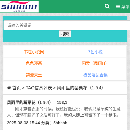
菜单
搜索
书包小说网
7色小说
色色漫画
囚爱（民国H）
禁漫天堂
极品淫乱合集
首页
> TAG信息列表 > 风雨里的罂粟花（1-9.4）
风雨里的罂粟花（1-9.4） - 153,1
刚才穿着衣服的时候，我还好撒谎说，我俩只是单纯的生意
人；但现在脱光了之后可好了，我的大腿上可留下了一个枪眼，
赵嘉霖的身上还算干净，但实际上从胳膊到小腹，子弹擦过、刀
2025-08-08 15:44
分类：
5hhhhh
刃剌过后留下的伤疤其实也不少，如
[详细]