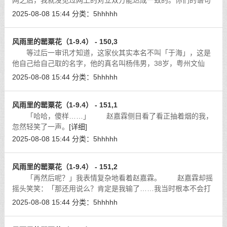
网之后，我就没见过网上的对立双方能达成一致的。你们的语句
编码『跑』错了吧？」
[详细]
2025-08-08 15:44
分类：
5hhhhh
风雨里的罂粟花（1-9.4） - 150,3
等过后一审讯才知道，这家伙其实本名不叫「于海」，这是
他自己给自己取的名字，他的真名叫杨伟男，38岁，粤州文仙
人，无业。此人其实无父无母，早年间在粤州那边混过社会，当
2025-08-08 15:44
分类：
5hhhhh
过「古惑仔」，后来因为调戏了自家老
[详细]
风雨里的罂粟花（1-9.4） - 151,1
「哈哈，傻样……」 赵嘉霖侧目看了看正抽着烟的我，
忽然轻笑了一声。
[详细]
2025-08-08 15:44
分类：
5hhhhh
风雨里的罂粟花（1-9.4） - 151,2
「再然后呢？」我表情复杂地看着赵嘉霖。 赵嘉霖却摇
摇头笑笑：「那还用说么？肯定是我输了……我当时根本不会打
架，但是你妈妈夏雪平也是赤手空拳。那是我到现在跟夏雪平打
2025-08-08 15:44
分类：
5hhhhh
过的唯一一架，她三下五除二就把我
[详细]