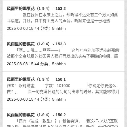
风雨里的罂粟花（1-9.4） - 153,2
——就在我摔在水床上之后，却听得不远处有三个男人如此
耳语道，并且，其中有个男人的声音，听起来也是十份地熟
悉……
[详细]
2025-08-08 15:44
分类：
5hhhhh
风雨里的罂粟花（1-9.4） - 153,3
「啊……哦……啊哼——」 这阵呻吟外加不远处赵嘉霖
被那个全身肌腱的壮硕男人强奸而发出的夹杂了哭腔的啼咽，简
直为我的听觉神经中带来了一阵灵魂上的高潮……
[详细]
2025-08-08 15:44
分类：
5hhhhh
风雨里的罂粟花（1-9.4） - 150,1
作者：銀鉤鐵畫 字数：101000 「你确定你要这么
做？」 当一句充满怀疑的问句问出来的时候，其实能够得到
的那个答案早已明朗了，即便那个答案是被硬着头皮回答出来
2025-08-08 15:44
分类：
5hhhhh
的：
[详细]
风雨里的罂粟花（1-9.4） - 150,2
「还有『达成一致型』？」我苦笑道，「我这打小认识互联