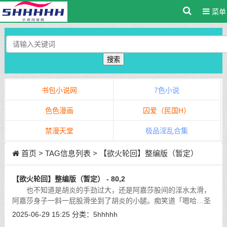
菜单
搜索
书包小说网
7色小说
色色漫画
囚爱（民国H）
禁漫天堂
极品淫乱合集
首页
> TAG信息列表 > 【欲火轮回】整编版（暂定）
【欲火轮回】整编版（暂定） - 80,2
也不知道是胡炎的手劲过大，还是阿嘉莎股间的淫水太滑，
阿嘉莎身子一斜一屁股滑坐到了胡炎的小腿。痴笑道「嗯哈…圣
王主人的精液，好舒服的感觉，圣王主人我们再来。啊。」
[详细]
2025-06-29 15:25
分类：
5hhhhh