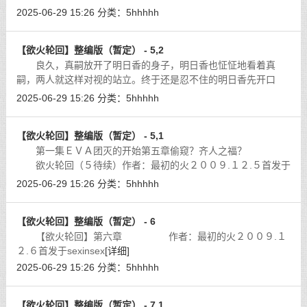
成写ＥＶＡ的Ｈ同人了。）
[详细]
2025-06-29 15:26
分类：
5hhhhh
【欲火轮回】整编版（暂定） - 5,2
良久，真嗣放开了明日香的身子，明日香也怔怔地看着真
嗣，两人就这样对视的站立。终于还是忍不住的明日香先开口
道：「好…不过…算了…」明日香有些黯然的摇了摇头。
[详细]
2025-06-29 15:26
分类：
5hhhhh
【欲火轮回】整编版（暂定） - 5,1
第一集ＥＶＡ团灭的开始第五章偷窥？齐人之福？
欲火轮回（５待续）作者：最初的火２００９.１２.５首发于
ｓｅｘｉｎｓｅｘ
[详细]
2025-06-29 15:26
分类：
5hhhhh
【欲火轮回】整编版（暂定） - 6
【欲火轮回】第六章 作者：最初的火２００９.１
２.６首发于sexinsex
[详细]
2025-06-29 15:26
分类：
5hhhhh
【欲火轮回】整编版（暂定） - 7,1