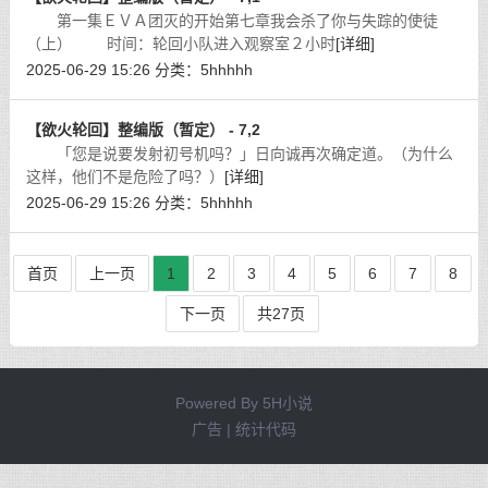
第一集ＥＶＡ团灭的开始第七章我会杀了你与失踪的使徒
（上） 时间：轮回小队进入观察室２小时
[详细]
2025-06-29 15:26
分类：
5hhhhh
【欲火轮回】整编版（暂定） - 7,2
「您是说要发射初号机吗？」日向诚再次确定道。（为什么
这样，他们不是危险了吗？）
[详细]
2025-06-29 15:26
分类：
5hhhhh
首页
上一页
1
2
3
4
5
6
7
8
下一页
共27页
Powered By
5H小说
广告 | 统计代码