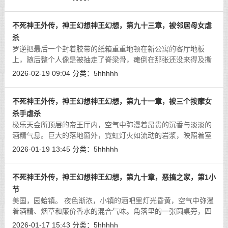
不死神王外传，神王幻想神王幻想，第九十三章，被邻居母女虐
杀
罗逆把最后一个封着胶带的纸箱重重地顿在新公寓的客厅地板
上，随后整个人像是被抽走了脊梁骨，瘫倒在那张还没来得及撕
去防尘膜的沙发上。汗水顺着他棱角分明的发际线滑落，蛰得眼
2026-02-19 09:04
分类：
5hhhhh
睛有些发酸。这也是没办法的事，在这
[详细]
不死神王外传，神王幻想神王幻想，第九十一章，被三个按摩女
杀手虐杀
极乐天会所顶层的帝王厅内，空气中弥漫着昂贵的沉香与淡淡的
酒精气息。巨大的落地窗外，霓虹灯火如流动的岩浆，映照着室
内奢华的陈设。
[详细]
2026-01-19 13:45
分类：
5hhhhh
不死神王外传，神王幻想神王幻想，第九十章，恶搞之家，第1小
节
美国，园蛤镇。 夜色渐浓，小镇的酒吧里灯光昏黄，空气中弥漫
着酒精、烟草和廉价香水的混合气味。角落里的一张圆桌旁，四
个男人正围坐在一起，百无聊赖地喝着啤酒。
[详细]
2026-01-17 15:43
分类：
5hhhhh