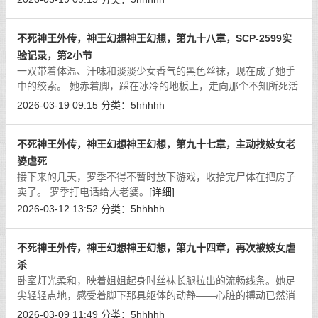
张办公桌不仅仅是倾听烦恼的地方
[详细]
不死神王外传，神王幻想神王幻想，第九十八章，SCP-2599实
验记录，第2小节
一双带着体温、汗味和淡淡少女香气的黑色丝袜，现在成了她手
中的绞索。 她赤着脚，踩在冰冷的地板上，走向那个不知所死活
的男人。
[详细]
2026-03-19 09:15
分类：
5hhhhh
不死神王外传，神王幻想神王幻想，第九十七章，主动找妓女老
婆虐死
接下来的几天，罗季不得不暂时放下游戏，收拾完尸体在把房子
卖了。 罗季打电话给大老婆。
[详细]
2026-03-12 13:52
分类：
5hhhhh
不死神王外传，神王幻想神王幻想，第九十四章，再次被妓女虐
杀
卧室灯光柔和，映着姐姐起身时丝袜长腿拉出的流畅线条。她足
尖轻轻点地，感受着脚下那具躯体的动静——心脏的搏动已然消
失，只剩僵硬的死寂。
[详细]
2026-03-09 11:49
分类：
5hhhhh