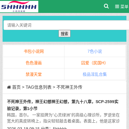
菜单
搜索
书包小说网
7色小说
色色漫画
囚爱（民国H）
禁漫天堂
极品淫乱合集
首页
> TAG信息列表 > 不死神王外传
不死神王外传，神王幻想神王幻想，第九十八章，SCP-2599实
验记录，第1小节
韩国，首尔。 一家挂牌为“心灵绿洲”的高级心理诊所，罗逆坐在
宽大的真皮转椅上，指尖轻轻敲击着桌面。表面上，他是这家诊
所的主人，而在表象之下，他是SCP基金会韩国分部的主管，这
2026-03-19 09:15
分类：
5hhhhh