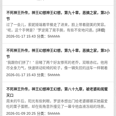
不死神王外传，神王幻想神王幻想，第九十章，恶搞之家，第2小
节
过了一会儿，索妮娅端着早餐走了进来，脸上带着甜美的笑容。
“呃，这个手铐是？”罗逆晃了晃手腕，有些不安地问道。
[详细]
2026-01-17 15:43
分类：
5hhhhh
不死神王外传，神王幻想神王幻想，第九十章，恶搞之家，第3小
节
“我跟你们拼了！” 目睹了两个好友惨死的老乔，双眼赤红。他用
尽全身力气，快速转动轮椅的轮子，像一辆失控的战车一样朝着
索菲亚冲了过来。
[详细]
2026-01-17 15:43
分类：
5hhhhh
不死神王外传，神王幻想神王幻想，第八十九章，被老婆和闺蜜
灭口
周末的午后，阳光有些刺眼，罗逆本想出门给老婆娜娜买她最爱
吃的栗子蛋糕，却在街角意外撞见了一幕令他血液冻结的场景。
[详细]
2026-01-09 20:25
分类：
5hhhhh