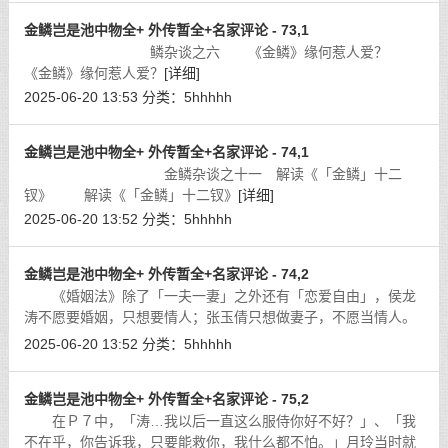
金鳞岂是池中物全+ 外传暂全+名家评论 - 73,1
鳞杂谈之六 《金鳞》缘何惹人爱？
《金鳞》缘何惹人爱？
[详细]
2025-06-20 13:53
分类：
5hhhhh
金鳞岂是池中物全+ 外传暂全+名家评论 - 74,1
金鳞杂谈之十一 解读《「金鳞」十二
钗》 解读《「金鳞」十二钗》
[详细]
2025-06-20 13:52
分类：
5hhhhh
金鳞岂是池中物全+ 外传暂全+名家评论 - 74,2
《婚姻法》除了「一夫一妻」之外还有「恋爱自由」，侯龙
涛不愿要婚姻，只想要情人；张玉倩只想做妻子，不愿当情人。
这种现象，在理论上称之为「矛盾」。
[详细]
2025-06-20 13:52
分类：
5hhhhh
金鳞岂是池中物全+ 外传暂全+名家评论 - 75,2
在Ｐ７中，「涛…我以后一直这么服侍你好不好？」、「我
不在乎，你告诉我，只要能救你，我什么都不怕。」月玲当时就