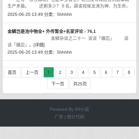
生产矛盾。 还剩多少？８名。薛诺视侯龙涛为神、为生命，
许如云是她的干妈，何莉萍是她的亲妈。司徒清影是何莉萍的干
2025-06-20 13:49
分类：
5hhhhh
女儿，又是「霸王龙」亲自选婿，将
[详细]
金鳞岂是池中物全+ 外传暂全+名家评论 - 76,1
金鳞杂谈之二十一 谈谈「媚忍」 谈
谈「媚忍」。
[详细]
2025-06-20 13:49
分类：
5hhhhh
首页
上一页
1
2
3
4
5
6
7
8
下一页
共25页
Powered By
5H小说
广告 | 统计代码