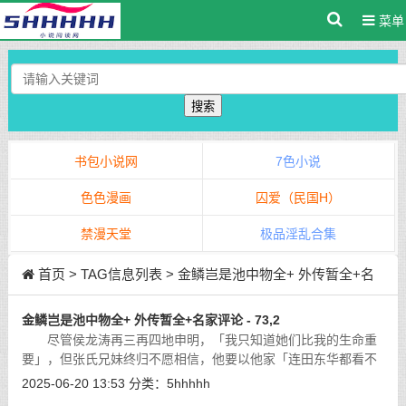
菜单
搜索
书包小说网
7色小说
色色漫画
囚爱（民国H）
禁漫天堂
极品淫乱合集
首页
> TAG信息列表 > 金鳞岂是池中物全+ 外传暂全+名
家评论
金鳞岂是池中物全+ 外传暂全+名家评论 - 73,2
尽管侯龙涛再三再四地申明，「我只知道她们比我的生命重
要」，但张氏兄妹终归不愿相信，他要以他家「连田东华都看不
上」的赫赫权势，来压服这「一个毫无根底的小痞子」，她要这
2025-06-20 13:53
分类：
5hhhhh
男人为了平步青云与「国色天香」而
[详细]