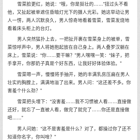
雪菜脸更红，她说：“哦，你是挺壮的……”扭过头不看
他，又扯起被单遮住昏暗灯光下的摄人光彩。她这举动让男
人一愣，两人沉默良久，男人惊奇地看着雪菜，雪菜发烧地
看着床头柜上的台灯。
男人突然猛扑上去，一把扯开裹在雪菜身上的被单，雪
菜惊呼声中，男人将她抱起放在自己身上。两人叠罗汉躺在
床上，雪菜说：“你……要干嘛？”男人嘿嘿一笑：“妹子，把
手拿开，你那奶子真是个好东西，让我好好体验体验。”
雪菜嗯一声，慢慢将手抽开，她的丰满乳房压扁在男人
壮实的胸膛上，满满地溢了出来。男人问：“这还差不多。你
害羞个什么劲？”
雪菜把头埋下：“没害羞……我不习惯被人看……直接做
还好，就忘了一直被人看，做完了就完了……你还是直接做
吧……”
男人问她：“这不是害羞是什么？对了，都操过你了还不
知道你名字，你叫啥？”