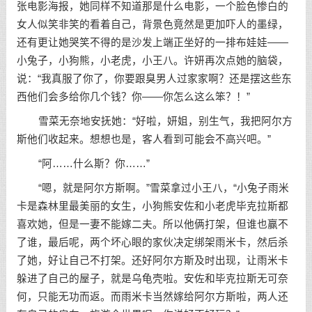
张电影海报，她同样不知道那是什么电影，一个脸色惨白的
女人似笑非笑的看着自己，背景色竟然是更加吓人的墨绿，
还有更让她哭笑不得的是沙发上端正坐好的一排布娃娃——
小兔子，小狗熊，小老虎，小王八。许妍再次点她的脑袋，
说：“我真服了你了，你要跟臭男人过家家啊？还是摆这些东
西他们会多给你几个钱？你——你怎么这么笨？！”
雪菜无奈地安抚她：“好啦，妍姐，别生气，我把阿尔方
斯他们收起来。想想也是，客人看到可能会不高兴吧。”
“阿……什么斯？你……”
“嗯，就是阿尔方斯啊。”雪菜拿过小王八，“小兔子雨米
卡是森林里最美丽的女生，小狗熊安佐和小老虎毕克拉斯都
喜欢她，但是一妻不能嫁二夫。所以他俩打架，但谁也赢不
了谁，最后呢，两个坏心眼的家伙决定绑架雨米卡，然后杀
了她，好让自己不打架。还好阿尔方斯及时出现，让雨米卡
躲进了自己的屋子，就是乌龟壳啦。安佐和毕克拉斯无可奈
何，只能无功而返。而雨米卡当然嫁给阿尔方斯啦，两人还