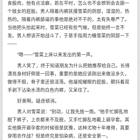
食股肉，他有点洁癖，若在平时，怎么也不会想到会去舔一
个妓女的屁股。男人隔着内裤抚摸雪菜的阴部，湿湿的，热
热的。隔着内裤舔逼的事他是绝对不干的，太有失尊严了。
当他把头抬起来时，雪菜已经有些气喘，但是始终一言不
发。男人想该开始战斗了，于是手指用力桶雪菜的阴部一下
——
“嗯——”雪菜上床以来发出的第一声。
男人笑了，终于知道朋友为什么把她推荐给自己。长得
漂亮身材好倒是一回事，重要的是她应该刚出来做没多久，
做得不假，骨子里还很淫荡。他凝视耀眼的屁股，颤抖着双
手剥下沾染水渍的白色内裤，又呆住了。
好美啊。疑虑顿消。
男人对雪菜说：“别动，让我先放一炮。”他手忙脚乱地
脱下裤子，上衣都来不及脱，又手忙脚乱地戴上避孕套。其
实他撕开避孕套的时候很是犹豫，这种尤物十年难得，真要
穿雨衣作战？但是终究是怕染病，还是安全第一。