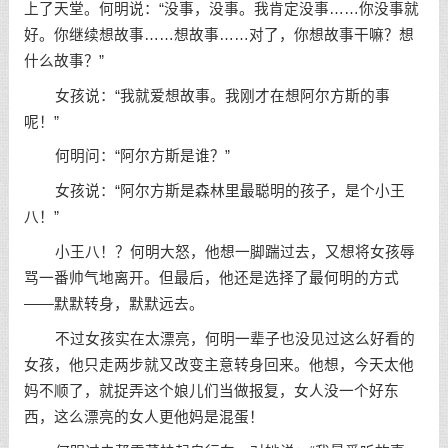
上了天堂。何明说：“没事，没事。我肯定没事……你没事就
好。你继续想故事……想故事……对了，你想故事干嘛？想
什么故事？”
女孩说：“我就爱想故事。我刚才在想阿尔方斯的事
呢！”
何明问：“阿尔方斯是谁？”
女孩说：“阿尔方斯是森林里最聪明的孩子，是个小王
八！”
小王八！？何明大怒，他想一脚踹过去，又想将女孩辱
骂一番帅气地离开。但最后，他还是选择了最何明的方式
——默默转身，默默远去。
不过女孩实在太漂亮，何明一辈子也没见过这么好看的
女孩，他只走两步就又改变主意转身回来。他想，今天太他
妈不顺了，就捉弄这个娘儿们当做报复，女人没一个好东
西，这么漂亮的女人更他妈是混蛋！