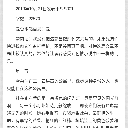
2013年10月21日发表于SIS001
字数：22570
是否本站首发：是
题前话：我没有把这篇当做纯色文来写的，如果兄弟们
快进找肉文准备打手枪，还是关闭页面吧。对待这篇文章还
是比较认真的，希望能让读者感受到色情小说中不一样的气
息。
第一节
雪菜住在二十四层高的公寓里，像她这种身份的人，也
只能住在这种公寓里。
挂在她左手的是一串橘色的闪光灯，真是罕见的闪光灯
啊——每一个小灯都如花儿般绽放——即使它们没有通电黯
淡无光的时候。她右手提着一布袋水果蔬菜，最鲜艳的生
命，有翠绿的芹菜、艳红的西红柿、坑坑洼洼的黄色菠萝和