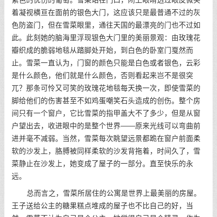
紫色的忧伤的葡萄。雪菜站在门口，闭上眼睛透过眼皮微笑
着凝视横亘在面前的银色大门，这应该只是最普通不过的灰
色防盗门，但在雪菜眼里，通往天国的最漂亮的门也不过如
此。此刻她的脑海里浮现银色大门里的美丽景观：由玫瑰花
瓣织成的脆弱地毯从踏脚处开始，到白色的卧室门戛然而
止。雪菜一直认为，门窗的颜色只能是白色或者银色，云彩
是什么颜色，他们就是什么颜色，否则看起来岂不是很突
兀？那条可怜又可笑的玫瑰花地毯每天换一次，即使雪菜的
脚给他们的伤害甚至不如鸡蛋嘲笑石头造成的创伤。整个房
间只有一个窗户，它比雪菜的指甲盖大不了多少，但是从窗
户望出去，收进眼中的是整个世界——原来光线可以弯曲前
进并毫不减弱。当然，雪菜每次眺望远景都跪在窗户前面柔
软的沙发上，胳膊被同样柔软的沙发背拖着，时间久了，雪
菜静止在沙发上，她变成了屋子的一部分。直至快乐的永
远。
总而言之，雪菜所居住的公寓是世界上最美丽的房屋。
王子送给公主的糖果糕点堆成的屋子也不比自己的好，当