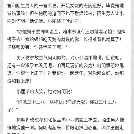
答和陌生男人的一言不发。开始女友的态度还好，毕竟是她
做错事嘛！但在何明的追问下也不耐烦起来，陌生男人让小
丽对何明把话说清。小丽终于吐心声：
“你他妈不要唧唧歪歪，啥本事没有还想缠着老娘！照照
镜子去！癞蛤蟆想吃天鹅肉就说的你！长得难看也就算了！
连钱都没有，你还活着干嘛！”
男人仿佛故意气何明似的，对小丽温柔地说，回家吧，
还有一盒避孕套没用呢，咱再玩玩新的姿势！何明愤怒地吼
道，你跟他上床了！？我跟你一起两年，对你那么好，你都
没和我上床！
小丽哈哈大笑，她对何明说：
“你就是个王八！从我认识你那天起，你就是个王八
了！”
何明将玫瑰花和化妆品向小丽的脸上扔去，陌生男人慷
慨地赏他一脚。何明爬起来，将眼泪抹回心里，浑浑噩噩走