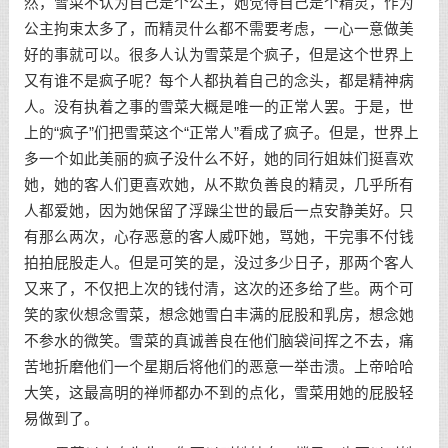
然，雪菜不认为自己是个公主，她觉得自己是个精灵，作为
公主拘束太多了，而精灵什么都不需要考虑，一心一意做美
好的事就可以。很多人认为雪菜是个疯子，但是这个世界上
又有谁不是疯子呢？每个人都执着自己的念头，都是精神病
人。没有执着之事的雪菜大概是唯一的正常人罢。于是，世
上的“疯子”们把雪菜这个“正常人”看成了疯子。但是，世界上
多一个如此美丽的疯子没什么不好，她的同行姐妹们挺喜欢
她，她的客人们更喜欢她，从不欺负善良的精灵，几乎所有
人都爱她，因为她保留了浮躁尘世的最后一点安静美好。只
有那么两次，心存恶意的客人威吓她，骂她，干完事不付钱
拍拍屁股走人。但是可笑的是，没过多少日子，那两个客人
又来了，不仅把上次的钱付清，这次的还多给了些。两个可
笑的家伙想念雪菜，想念她雪白丰满的屁股和乳房，想念她
不参水的微笑。雪菜的真诚善良在他们脑袋间挥之不去，痛
苦地折磨他们一个星期后将他们的恶意一举击溃。上帝哈哈
大笑，这最高明的禅师都办不到的点化，雪菜用她的屁股轻
易做到了。