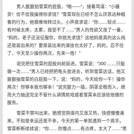
男人狠狠拍雪菜的屁股，“啪——”，接着骂道：“小骚
货！信不信我操得你求饶？”雪菜现在已经不怎么厌恶这种粗
鲁的行为，他艰难地转过头，小声哀求说：“你……轻点……
有时候太疼，太累，我受不了……”男人的性欲又涨了一番，
“妈的，老子还没征服你，你就先求饶？这他妈是真的这么纯
还是装出来的？要是装出来的演技也太好了，妈的，忍不住
了，今天至少操你两次，先来一炮！”
说完把住雪菜的屁股向前挺进。雪菜说：“300 ……只能
做一次……”男人已经把把龟头放进去，听到雪菜这话，他又
狠狠抽雪菜的白屁股一下，说：“妈的，今天给你一千！操你
两次！你够本我也够本！”说完狠力一插，阴茎全根而入，继
而大力抽送完全不管什么调情前戏或者雪菜本应该给他做的
服务。
雪菜不禁叫出来，她感觉阴道内又涨又热，快感慢慢涌
来。不知是幸运还是不幸，今天的第一单就遇到一个高手。
雪菜断断续续说：“你……你慢点……有点疼，太大了……”男