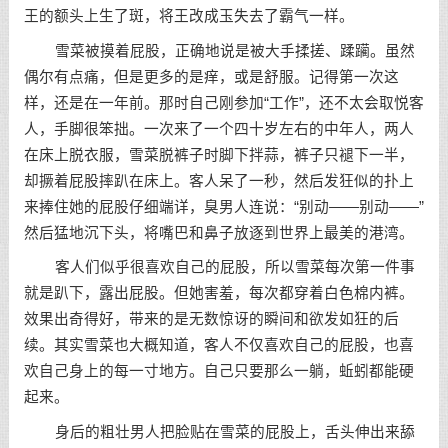
王的额头上生了斑，将王改成玉失去了霸气一样。
雪菜被摸着屁股，正确地说是被大手揉搓、蹂躏。虽然
偶尔有点痛，但是更多的是痒，或是舒服。记得第一次这
样，还是在一年前。那时自己刚参加“工作”，还不太会取悦客
人，手脚很笨拙。一次来了一个四十岁左右的中年人，两人
在床上脱衣服，雪菜脱裤子时脚下拌蒜，裤子只褪下一半，
却撅着屁股摔趴在床上。客人呆了一秒，然后发狂似的扑上
来捧住她的屁股仔细端详，臭男人连说：“别动——别动——”
然后猛地沉下头，将嘴巴和鼻子放逐到世界上最美的港湾。
客人们似乎很喜欢自己的屁股，所以雪菜每次第一件事
就是趴下，露出屁股。但她害羞，每次都穿着白色棉内裤。
效果出奇得好，带来的是无数惊讶的瞬间和欲发如狂的后
续。其实雪菜也大概知道，客人不仅喜欢自己的屁股，也喜
欢自己身上的每一寸地方。自己只要那么一躺，蚯蚓都能硬
起来。
身后的粗壮男人把脸贴在雪菜的屁股上，舌头伸出来舔