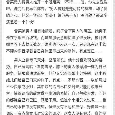
雪菜费力将男人推开一小段距离：“不行……脏，你先去洗洗
吧。洗完后我再给你弄。”男人看她楚楚可怜的模样，动了恻
隐之心，但又一狠心：“妈的！给你两千五！鸡巴舔了那么多
还差着一个？快”
雪菜被男人粗暴地按着，终于含下男人的阴茎。她倒不
是在乎那五百块钱，而是想那玩意即使湿了也没啥，被射进
嘴里吞下去就无数次，确实也不差这一次，只是现在这半软
不硬的东西混着自己身体里带出来的液体，有点变扭……
男人立刻魂飞天外，坚硬如铁。他十分喜欢现在的姿
势，自己居高临下看向雪菜，胯下的美人像母狗一样为自己
服务，征服感油然而生。但他又觉得雪菜十分特别，这小骚
娘儿们给自己口交的样子，有点……不那么骚……以前玩过
不少良家或小姐，其中浪的给自己口交时也只能用浪来形
容，懂得调情的故意做些幽怨的表情让自己兽欲大发，而纯
的都嫌自己鸡巴脏，满是不愿。但这个小姐怎么说呢……看
自己的眼神中没有欲望，但也没有不耐和应付，好像是一种
调皮。有点像女儿对父亲的调皮！这女人没有假装，真的挺