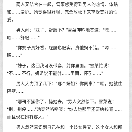
两人又结合在一起，雪菜感受得到男人的热情、体贴
和……爱护。她觉得很舒服，完全放松下来享受美好的性
爱。
男人问：“妹子，舒服不？”雪菜呻吟地答道：“嗯……
嗯……舒服……”
“你奶子真好看，屁股也肥实。真他妈不错。”“嗯……
嗯……”
“妹子，这回我可没带套，射你里面。”雪菜忙说：
“不……不行，妍姐说不能射……里面，怀孕……”
男人大力顶了几下：“哪个妍姐？你同事？”“嗯，她就住
隔壁……”
“那哥不操你了，操她去。”男人突然停下。雪菜说：
“别，别停……”她突然咯咯笑：“你去她那里还要给钱呢……
而且现在她有客人。”
男人忽然意识到自己在和一个妓女性交，这个女人和那