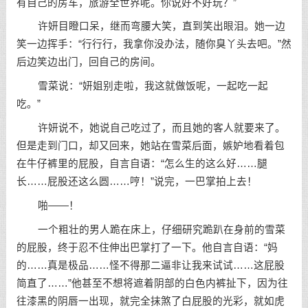
有自己的房车，旅游全世界呢。你说好不好玩？”
许妍目瞪口呆，继而弯腰大笑，直到笑出眼泪。她一边
笑一边挥手：“行行行，我拿你没办法，随你臭丫头去吧。”然
后边笑边出门，回自己的房间。
雪菜说：“妍姐别走啦，我这就做饭呢，一起吃一起
吃。”
许妍说不，她说自己吃过了，而且她的客人就要来了。
但是走到门口，却又回来，她站在雪菜后面，嫉妒地看着包
在牛仔裤里的屁股，自言自语：“怎么生的这么好……腿
长……屁股还这么圆……哼！”说完，一巴掌拍上去！
啪——！
一个粗壮的男人跪在床上，仔细研究跪趴在身前的雪菜
的屁股，终于忍不住伸出巴掌打了一下。他自言自语：“妈
的……真是极品……怪不得那二逼非让我来试试……这屁股
简直了……”他甚至不想将遮着阴部的白色内裤扯下，因为往
往漆黑的阴唇一出现，就完全抹煞了白屁股的光彩，就如虎