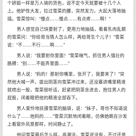
个妍姐一样是万人骑的货色，说不定今天就要被十几个人
上。他妒性大发，拉过雪菜的腰，突然发力，大起大落地抽
插。雪菜惊叫：“慢点……慢点……有点疼……啊！”
男人感觉自己快要射了，更用力地抽插，看着乳肉乱颤
的雪菜问：“你给哥当情人怎么样，再给哥生个儿子！”雪菜
说：“不……不行……啊……”
男人说：“我要射你里面！”雪菜喘气，抓住男人强壮的
胳膊：“别……不能弄里面……”
男人说：“妈的！那射你嘴里，张开了，我要来了！”突
然他大喊一声，拔出阴茎向雪菜冲过来，还没塞进嘴里精液
就喷出一股，雪菜很听话，赶紧把阴茎含进去，抱住男人的
屁股，闭着眼把他的精液全部吞下。
男人爱怜地抚摸雪菜的脑袋，说：“妹子，哥也不知道说
什么了……他妈的……”雪菜沉默地闭着眼，仿佛她跪在沙发
上看窗外风景那样，时间静止了。
他问雪菜最后怎么样，高潮没。雪菜说没有，不过还是