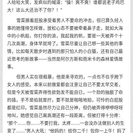
人哈哈大笑，发疯似的喊道：“操！爽不爽！谁都说老子鸡巴
大！这么大还治不了你？！”
雪菜撅着屁股承受着男人不要命的冲击，但已算久经人
事的她懂得怎样做，放松心态不要被牵着鼻子走，就如大海
中的小帆船，你打你的浪，我起我的帆，要是一天被弄个十
几次高潮，身体早就垮了。雪菜尽量让自己想一些其他的事
情，比如每天散步时遇到的那只怕人的小白猫，还有自己最
近思考的新故事——当然是阿尔方斯和雨米卡的森林爱情故
事。
但男人实在很粗暴，他是来寻欢的，一点也不在乎胯下
女人的感受。本来以前做爱都会注意让自己不要太早交差，
但是今天被雪菜弄得性欲勃发不能自已，一个劲的抽狠了命
的插，手不是掐就是拧，要不就是啪啪地拍，可怜的白屁股
都是红印。雪菜虽然尽力让自己分神，但仍被弄得咿咿呀呀
地叫，她感觉自己离高潮还有一段距离，但被打得十分疼：
“那个……你……不要打我，太疼……一会没办法做别人的生
意了……”男人大吼：“他妈的！给你二千！包你一上午！妈了