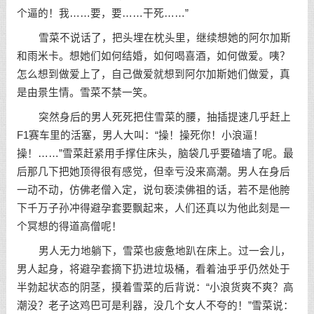
个逼的！我……要，要……干死……”
雪菜不说话了，把头埋在枕头里，继续想她的阿尔加斯
和雨米卡。想她们如何结婚，如何喝喜酒，如何做爱。咦？
怎么想到做爱上了，自己做爱就想到阿尔加斯她们做爱，真
是由景生情。雪菜不禁一笑。
突然身后的男人死死把住雪菜的腰，抽插提速几乎赶上
F1赛车里的活塞，男人大叫：“操！操死你！小浪逼！
操！……”雪菜赶紧用手撑住床头，脑袋几乎要磕墙了呢。最
后那几下把她顶得很有感觉，但幸亏没来高潮。男人在身后
一动不动，仿佛老僧入定，说句亵渎佛祖的话，若不是他胯
下千万子孙冲得避孕套要飘起来，人们还真以为他此刻是一
个冥想的得道高僧呢！
男人无力地躺下，雪菜也疲惫地趴在床上。过一会儿，
男人起身，将避孕套摘下扔进垃圾桶，看着油乎乎仍然处于
半勃起状态的阴茎，摸着雪菜的后背说：“小浪货爽不爽？高
潮没？老子这鸡巴可是利器，没几个女人不夸的！”雪菜说：