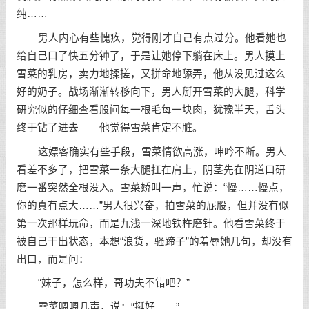
纯……
男人内心有些愧疚，觉得刚才自己有点过分。他看她也
给自己口了快五分钟了，于是让她停下躺在床上。男人摸上
雪菜的乳房，卖力地揉搓，又拼命地舔弄，他从没见过这么
好的奶子。战场渐渐转移向下，男人掰开雪菜的大腿，科学
研究似的仔细查看股间每一根毛每一块肉，犹豫半天，舌头
终于钻了进去——他觉得雪菜肯定不脏。
这嫖客确实有些手段，雪菜情欲高涨，呻吟不断。男人
看差不多了，把雪菜一条大腿扛在肩上，阴茎先在阴道口研
磨一番突然全根没入。雪菜娇叫一声，忙说：“慢……慢点，
你的真有点大……”男人很兴奋，拍雪菜的屁股，但并没有似
第一次那样玩命，而是九浅一深地铁杵磨针。他看雪菜终于
被自己干出状态，本想“浪货，骚蹄子”的羞辱她几句，却没有
出口，而是问：
“妹子，怎么样，哥功夫不错吧？”
雪菜嗯嗯几声，说：“挺好……”