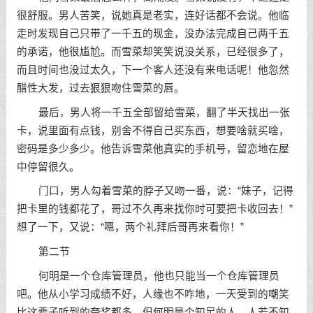
很舒服。男人苦笑，说她真是老实，连好话都不会说。他临
走时发现自己只带了一千五的现金，没办法完成自己两千五
的承诺，他很尴尬。而雪菜却笑笑说没关系，已经很多了，
而且时间也没过太久，下一个客人还没有来电话呢！他忽然
醋性大发，过去狠狠吻住雪菜的唇。
最后，男人将一千五全部留给雪菜，翻了半天找出一张
卡，说里面有点钱，别舍不得自己买东西，想要啥就买啥，
密码是多少多少。他告诉雪菜他真实的手机号，留恋地在屋
中停留很久。
门口，男人勾着雪菜的脖子又吻一番，说：“妹子，记得
把卡里的钱都花了，哥过不久再来找你时可要把卡收回去！”
想了一下，又说：“嗯，两个礼拜后哥再来看你！”
第二节
何明是一个仓库管理员，他也只能当一个仓库管理员
吧。他从小学习成绩不好，人缘也不咋地，一天受到的嘲笑
比这辈子听到的夸奖都多。但何明是个知足的人，人若不知