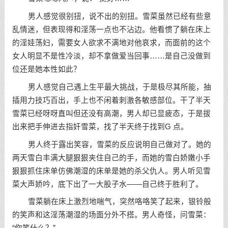
男人感觉很别扭，说不出的别扭。雪菜虽然已经有些意
乱情迷，但表现得和淫荡一点也不沾边。他看惯了躺在床上
的淫娃荡妇，需要女人欲求不满地对他哀求，而面前的这个
女人明显不是性冷淡，却不拿做爱当回事……是自己没做到
位还是她本性如此？
男人感觉自己遇上生平最大挑战，于是极尽其所能，抽
插用力技巧百出，手上也不闲着刺激各敏感部位。干了半天
雪菜已经呀呀直叫但还没有高潮，男人却已显疲态，于是拔
出来把手伸进去指奸雪菜，找了半天终于找到G 点。
男人终于露出笑容，雪菜的反应说明自己做对了。她的
两天雪白丰满大腿狠狠夹住自己的手，而她的雪白娇嫩小手
狠狠抓住床单仿佛潮湿的床单是她的杀父仇人。男人听见雪
菜大声娇吟，底下出了一大股子水——自己终于胜利了。
雪菜躺在床上激烈地喘气，突然咯咯笑了起来，银铃般
的笑声和这淫荡潮湿的场面分外不搭。男人奇怪，问雪菜：