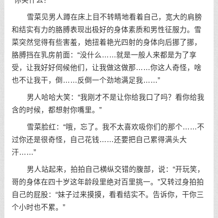
“你笑什么？”
雪菜见男人蹲在床上目不转睛地看着自己，宽大的肩膀
和结实有力的胳膊表现出极好的身体素质和男性征服力。雪
菜突然觉得有些害羞，她扭着艳光四射的身体向后挪了挪，
胳膊挡在乳房前面：“没什么……就是一般人来都是为了享
受，让我好好伺候他们，让我做这做那……你这人奇怪，啥
也不让我干，倒……反倒一个劲地满足我……”
男人哈哈大笑：“我刚才不是让你给我口了吗？看你给我
含的时候，都想射你嘴里。”
雪菜脸红：“哦，忘了。我不太喜欢吸你们的那个……不
过你还是很奇怪，自己花钱……还要把自己累得满头大
汗……”
男人站起来，拍拍自己横纵交错的腹部，说：“开玩笑，
哥的身体在四十岁这年龄段里绝对百里挑一。”又转过身拍拍
自己的屁股：“妹子过来摸摸，看看结实不。告诉你，干你三
个小时也不累。”