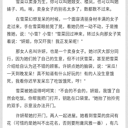
雪菜以卖身为生，你可以叫她妓女、楼凤，也可以叫她
婊子、鸡。唉，卖身女子的别名太多了，数都数不过来。
在雪菜幻想发呆的时候，一个面容清丽身材丰满的女子
走过来，手在雪菜眼前晃了晃，看她仍然一动不动，于是推
推她，说：“小雪？小雪！”雪菜回过神来，转过头向那女子笑
着说：“妍姐，你又吓我！我正发呆呢！”
那女人名叫许妍，也是一个卖身女子。她讨厌大部分同
行，因为她们抢了自己的生意，但不讨厌雪菜，甚至把雪菜
介绍给自认为还不错的顾客。许妍点她的脑袋，说：“呆瓜！
一天到晚发呆！真不知道有什么好玩的！有的人没生意饿
死，我看你迟早发呆忘了吃饭饿死，哼！”
雪菜被她逗得呵呵笑：“不会的不会的，妍姐，我饿了自
然会吃饭。你帮我把门打开，钥匙在口袋里。”她抬了抬拎兜
的双手，示意没办法开门。
许妍帮她打开门，两人一起进屋。她看到雪菜的房间有
花（可惜的是她叫不出花名，否则要附庸风雅一番），有几