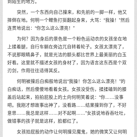
到陌生的地方。
突然，一个东西向自己撞来，和先前的一脚一样，他又
摔倒在地。何明一个鲤鱼打挺翻起身来，大骂：“我操！”然后
连贯地说出：“你怎么这么漂亮！”
为何？因为身后的景色是一个粉色运动衣的女孩坐在地
上揉着腿，自行车躺在旁边兀自转着轮子。女孩太漂亮了，
不说那眼睛鼻子，就是光洁的额头都比世界上最美丽的白玉
好看。这里就不描述女孩的身材了，因为语言这东西是个双
刃剑，作用往往适得其反。
何明被撞后白痴般地说出“我操！你怎么这么漂亮！”的
白痴话，然后傻傻地看着女孩。女孩没受伤，揉揉磕到的膝
盖后站起来，拍拍屁股上的土向何明笑着说：“你……没事
吧。我刚才想故事出神了，没看路……结果撞到你了，不好
意思……我总是这样……对不起啊……”女孩说地吞吞吐吐，
做错事的孩子就是这样，脸都红了。
女孩拍屁股的动作让何明撞见魔鬼，她的微笑又让何明