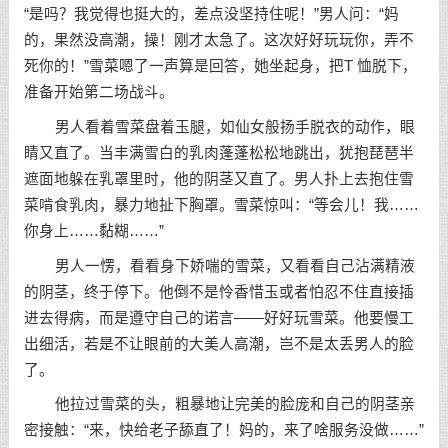
“是吗？我觉得也挺大的，差点没坚持住呢！”男人问：“妈
的，果然没高潮，操！刚才太急了。这次好好玩玩你，弄不
死你的！”雪菜嗯了一声算是回答，她坐起身，把T 恤脱下，
准备开始第二场战斗。
男人看着雪菜盘着玉腿，如仙女般扬手脱衣的动作，眼
睛又直了。当丰满雪白的乳肉蓬蓬松松地跳出，犹抱琵琶半
遮面地躲在乳罩里时，他的阴茎又直了。男人扑上去抱住雪
菜啃食乳肉，暴力地扯下胸罩。雪菜惊叫：“等会儿！我……
你身上……黏糊……”
男人一愣，看看身下娇喘的雪菜，又看看自己沾满精液
的阴茎，终于停下。他倒不是怜香惜玉或者怕忍不住直接插
进去得病，而是遵守自己的诺言——好好玩雪菜。他要慢工
出细活，若是不让眼前的大美人高潮，岂不是太丢男人的脸
了。
他拉过雪菜的头，粗暴地让完美的脸庞和自己的阴茎亲
密接触：“来，快给老子舔直了！妈的，来了啥服务没做……”