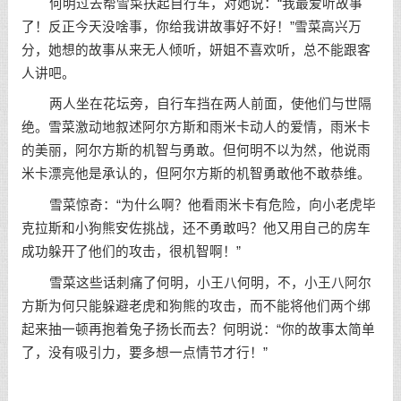
何明过去帮雪菜扶起自行车，对她说：“我最爱听故事
了！反正今天没啥事，你给我讲故事好不好！”雪菜高兴万
分，她想的故事从来无人倾听，妍姐不喜欢听，总不能跟客
人讲吧。
两人坐在花坛旁，自行车挡在两人前面，使他们与世隔
绝。雪菜激动地叙述阿尔方斯和雨米卡动人的爱情，雨米卡
的美丽，阿尔方斯的机智与勇敢。但何明不以为然，他说雨
米卡漂亮他是承认的，但阿尔方斯的机智勇敢他不敢恭维。
雪菜惊奇：“为什么啊？他看雨米卡有危险，向小老虎毕
克拉斯和小狗熊安佐挑战，还不勇敢吗？他又用自己的房车
成功躲开了他们的攻击，很机智啊！”
雪菜这些话刺痛了何明，小王八何明，不，小王八阿尔
方斯为何只能躲避老虎和狗熊的攻击，而不能将他们两个绑
起来抽一顿再抱着兔子扬长而去？何明说：“你的故事太简单
了，没有吸引力，要多想一点情节才行！”