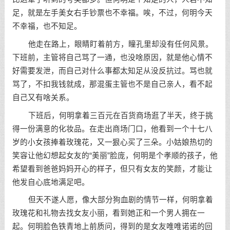
足，就是左手美女右手钞票也不幸福。唉，不过，何明今天
不幸福，也不知足。
他走在路上，眼睛盯着前方，瞳孔里却没有任何风景。
下班前，主管将自己骂了一通，也没啥原因，就是他心情不
好需要发泄，而自己对什么事都太知足从没反抗过。骂也就
骂了，不扣我钱就成，那混蛋主管也不是自己亲人，看不起
自己又有啥关系。
下班后，何明拿着三百元在百货商场逛了半天，终于挑
得一份满意的化妆品。在走出商场门口，他看到一个十七八
岁的小女孩捧着玫瑰花，又一狠心买了三朵。小姑娘热切的
笑容让他幻想起女友的“美丽”脸庞，何明是个孝顺的孩子，他
希望看到爸爸妈妈开心的样子，但只有女友的笑颜，才能让
他发自心底地满足吧。
但天不遂人愿，像大部分狗血剧的情节一样，何明拿着
玫瑰花和礼物去找女友小丽，看到她正和一个男人拥在一
起。何明脸色铁青地上前质问，得到的是女友唯唯诺诺的回