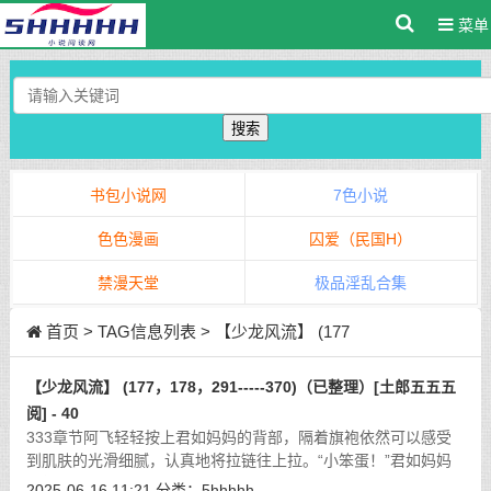
菜单
搜索
书包小说网
7色小说
色色漫画
囚爱（民国H）
禁漫天堂
极品淫乱合集
首页
> TAG信息列表 > 【少龙风流】 (177
【少龙风流】 (177，178，291-----370)（已整理）[土郎五五五
阅] - 40
333章节阿飞轻轻按上君如妈妈的背部，隔着旗袍依然可以感受
到肌肤的光滑细腻，认真地将拉链往上拉。“小笨蛋！”君如妈妈
突然娇躯轻颤，粉面绯红地瞪了儿子阿飞一眼，娇羞无比地嗔怪
2025-06-16 11:21
分类：
5hhhhh