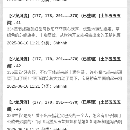
道，“也不小心一点，把挂钩碰掉了
[详细]
【少龙风流】 (177，178，291-----370)（已整理）[土郎五五五
阅] - 41
334章节成熟美妇岳母欧阳菲菲满心欢喜，优雅地转动娇躯，草
绿色的苏绣旗袍，丰胸高耸，从旗袍开叉处裸露出来的玉腿包裹
着黑色透明玻璃丝袜，红色的细长高根鞋，一切都显得那么成熟
2025-06-16 11:21
分类：
5hhhhh
柔媚性感迷人，美目流转，顾盼生辉
[详细]
【少龙风流】 (177，178，291-----370)（已整理）[土郎五五五
阅] - 42
335章节“好杏奴，不仅玉体越来越丰满性感 ，连小嘴也越来越甜
蜜可口了啊！”阿飞调笑着大力动了两下，宝马轿车里面响起来粗
重的喘息和呻吟声。“放心，只是真气运转，融会贯通而已！”阿
2025-06-16 11:21
分类：
5hhhhh
飞闭目养神道，“杏奴安心开
[详细]
【少龙风流】 (177，178，291-----370)（已整理）[土郎五五五
阅] - 43
336章节“是啊！看不出来挺老实巴交的一个人，怎么有胆子挪用
公款去炒股的？”阿飞当然从玉萱姐姐和慧娟姐姐那里知道冯西帆
犯错误了。“老实巴交一辈子了，瞻前顾后一辈子了，突然发神经
2025-06-16 11:21
分类：
5hhhhh