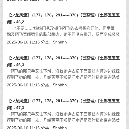
什么两点之间直线最短啊？’数
[详细]
【少龙风流】 (177，178，291-----370)（已整理）[土郎五五五
阅] - 46,2
“不要……”婶婶田秀玫抓住阿飞的衣襟想推开他，但手掌一
触及阿飞宽阔强壮的胸部肌肉，她不但没有推开，反而变成紧紧
地抓住他的衬衣不放。 他炙热的湿吻令她头晕晕的，脸红心
2025-06-16 11:16
分类：
5hhhhh
跳，身体渐渐发热，有
[详细]
【少龙风流】 (177，178，291-----370)（已整理）[土郎五五五
阅] - 46,3
阿飞的那只手又往下滑，沿着她连衣裙下面蕾丝内裤的边缘抚
摸到了她的那一处，几缕芳草不知是汗水还是淫汁粘霜带露贴着
纠作一团，毛发紧靠的地方，便是她那饱满厚实的肉瓣，揣在手
2025-06-16 11:16
分类：
5hhhhh
里肥肥嫩嫩，用手指在那肉瓣勾动，
[详细]
【少龙风流】 (177，178，291-----370)（已整理）[土郎五五五
阅] - 47,3
阿飞的那只手又往下滑，沿着她连衣裙下面蕾丝内裤的边缘抚
摸到了她的那一处，几缕芳草不知是汗水还是淫汁粘霜带露贴着
纠作一团，毛发紧靠的地方，便是她那饱满厚实的肉瓣，揣在手
2025-06-16 11:16
分类：
5hhhhh