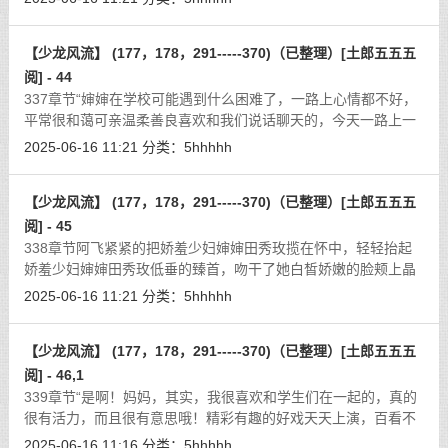
似的想要炒股暴发。”熟美怨妇
[详细]
【少龙风流】 (177，178，291-----370)（已整理）[土郎五五五
阅] - 44
337章节“婶婶在学校可能遇到什么困难了，一路上心情都不好，
平常很和蔼可亲温柔善良喜欢和我们说话聊天的，今天一路上一
句话都没有说，只是坐在后面生闷气呢！”秋菊是娇羞少妇婶婶田
2025-06-16 11:21
分类：
5hhhhh
秀玫的专车司机，自然要及时把反
[详细]
【少龙风流】 (177，178，291-----370)（已整理）[土郎五五五
阅] - 45
338章节阿飞紧紧的把娇羞少妇婶婶田秀玫揽在怀中，轻轻抬起
娇羞少妇婶婶田秀玫低垂的臻首，吻干了她白皙娇嫩的脸颊上晶
莹的泪痕，当娇羞少妇婶婶田秀玫被惊醒过来的时候，脸上湿湿
2025-06-16 11:21
分类：
5hhhhh
的，说不清是泪还是什么别的东西。
[详细]
【少龙风流】 (177，178，291-----370)（已整理）[土郎五五五
阅] - 46,1
339章节“是啊！妈妈，其实，我很喜欢和学生们在一起的，真的
很有活力，而且很有意思哦！精彩有趣的好戏天天上演，百看不
厌啊！”阿飞笑道，“我记得一个学生问数学老师：‘老师老师，为
2025-06-16 11:16
分类：
5hhhhh